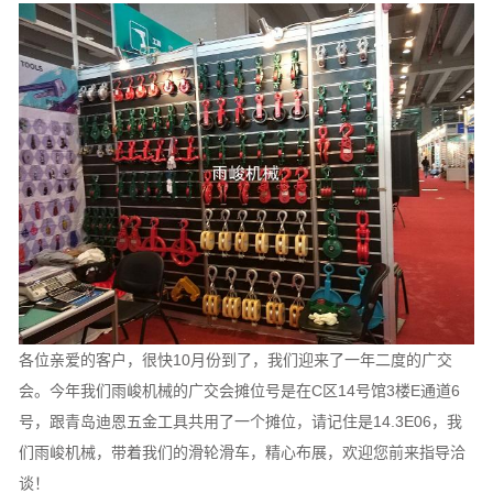
各位亲爱的客户，很快10月份到了，我们迎来了一年二度的广交
会。今年我们雨峻机械的广交会摊位号是在C区14号馆3楼E通道6
号，跟青岛迪恩五金工具共用了一个摊位，请记住是14.3E06，我
们雨峻机械，带着我们的滑轮滑车，精心布展，欢迎您前来指导洽
谈！